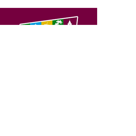
SERVIÇO DE ATENDIMENTO AO 
CIDADÃO (SIC) E OUVIDORIA
Prefeitura de Feijó - Estado do 
Acre
CNPJ 04.005.179/0001-20
💻Acesso online: 
SIC 
| 
Fale Conosco
 | 
Ouvidoria
| 
Portal de Transparência
📱Fone: +55 (68) 3463-2614 
🏢 Av. Plácido de Castro, 678, CEP 