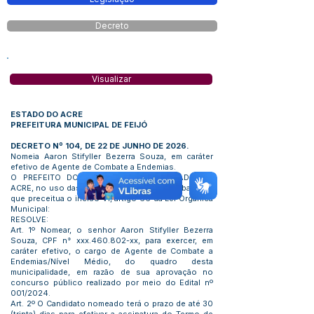
Decreto
Visualizar
ESTADO DO ACRE
PREFEITURA MUNICIPAL DE FEIJÓ
DECRETO Nº 104, DE 22 DE JUNHO DE 2026.
Nomeia Aaron Stifyller Bezerra Souza, em caráter
efetivo de Agente de Combate a Endemias.
O PREFEITO DO MUNICÍPIO FEIJÓ, ESTADO DO
ACRE, no uso das atribuições legais e com base no
que preceitua o inciso VI, artigo 66 da Lei Orgânica
Municipal:
RESOLVE:
Art. 1º Nomear, o senhor Aaron Stifyller Bezerra
Souza, CPF n° xxx.460.802-xx, para exercer, em
caráter efetivo, o cargo de Agente de Combate a
Endemias/Nível Médio, do quadro desta
municipalidade, em razão de sua aprovação no
concurso público realizado por meio do Edital nº
001/2024.
Art. 2º O Candidato nomeado terá o prazo de até 30