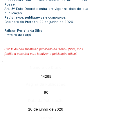
(trinta) dias para efetivar a assinatura do Termo de
Posse.
Art. 3º Este Decreto entra em vigor na data de sua
publicação.
Registre-se, publique-se e cumpra-se.
Gabinete do Prefeito, 22 de junho de 2026.
Railson Ferreira da Silva
Prefeito de Feijó
Este texto não substitui o publicado no Diário Oficial, mas
facilita a pesquisa para localizar a publicação oficial.
Número do Diário:
14295
Página da Publicação:
90
Data da Publicação:
26 de junho de 2026
Órgão: