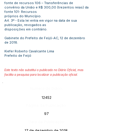
fonte de recursos 106 – Transferências de
convênio da União e R$ 300,00 (trezentos reias) da
fonte 101- Recursos
próprios do Município.
Art. 3º - Esta lei entra em vigor na data de sua
publicação, revogados as
disposições em contrário.
Gabinete do Prefeito de Feijó-AC, 12 de dezembro
de 2018.
Kiefer Roberto Cavalcante Lima
Prefeito de Feijó
Este texto não substitui o publicado no Diário Oficial, mas
facilita a pesquisa para localizar a publicação oficial.
Número do Diário:
12452
Página da Publicação:
97
Data da Publicação:
17 de dezembro de 2018