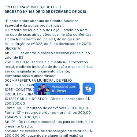
PREFEITURA MUNICIPAL DE FEIJÓ
DECRETO Nº 193 DE 12 DE DEZEMBRO DE 2018.
“Dispõe sobre abertura de Crédito Adicional
Especial e dá outras providências”.
O Prefeito do Município de Feijó, Estado do Acre,
no uso de suas atribuições que lhe são conferidas
e com fundamento no inciso I, do artigo 66º,
da Lei Orgânica nº 322, de 21 de dezembro de 2003.
DECRETA:
Art. 1º - Fica aberto o crédito adicional especial no
valor de R$
250.300.00
(duzentos e ciquenta mil e trezentos
reais), mediante inclusão de dotação orçamentária a
ser consignada no orçamento vigente,
conforme abaixo discriminado:
002 – PREFEITURA MUNICIPAL DE FEIJÓ
005 – SECRETARIA DE AGRICULTURA
1065 –CONSTRUÇÃO DE CASA DE APOIO AO
PRODUTOR RURAL
10.122.1.065.4.4.90.51.00
– Obras e Instalações R$
250.300,00
Fonte: 106 – recursos de convênios 250.000,00
Fonte: 101 – recursos próprios - ordinários 300,00
Total R$ 250.300,00
Art. 2º - Os recursos necessários para cobertura do
presente Crédito
provirão de excesso de arrecadação no valor de R$
250.000,00 (duzentos e ciquenta mil reais) da