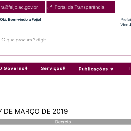
ura@feijo.ac.gov.br
Portal da Transparência
Olá, Bem-vindo a Feijó!
Prefe
Vice
O Governo⬇️
Serviços⬇️
T
Publicações 🔽
7 DE MARÇO DE 2019
Decreto