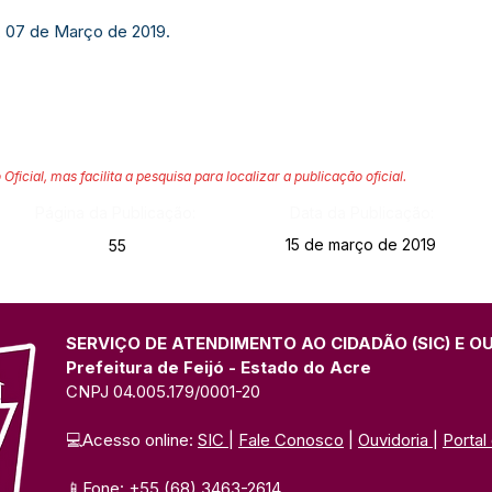
, 07 de Março de 2019.
 Oficial, mas facilita a pesquisa para localizar a publicação oficial.
Página da Publicação:
Data da Publicação:
15 de março de 2019
55
SERVIÇO DE ATENDIMENTO AO CIDADÃO (SIC) E O
Prefeitura de Feijó - Estado do Acre
CNPJ 04.005.179/0001-20
💻Acesso online: 
SIC 
| 
Fale Conosco
 | 
Ouvidoria
| 
Portal
📱Fone: +55 (68) 3463-2614 