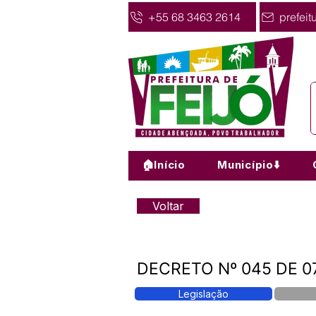
+55 68 3463 2614
prefeit
🏠Início
Município⬇️
Voltar
DECRETO Nº 045 DE 0
Legislação