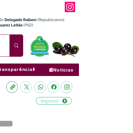
ito
Delegado Railson
(Republicanos)
Juarez Leitão
(PSD)
ransparência⬇️
📰Notícias
Imprimir