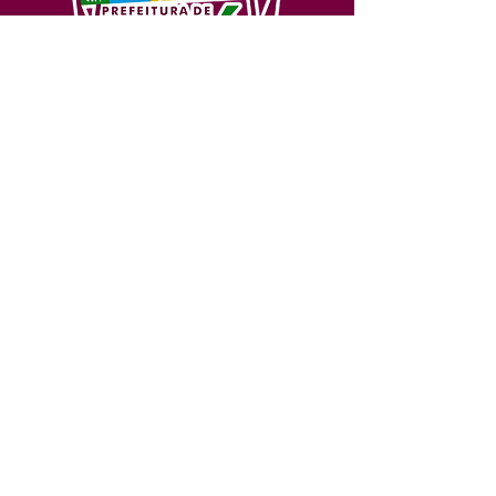
SERVIÇO DE ATENDIMENTO AO 
CIDADÃO (SIC) E OUVIDORIA
Prefeitura de Feijó - Estado do 
Acre
CNPJ 04.005.179/0001-20
💻Acesso online: 
SIC 
| 
Fale Conosco
 | 
Ouvidoria
| 
Portal de Transparência
📱Fone: +55 (68) 3463-2614 
🏢 Av. Plácido de Castro, 678, CEP 
69.960-000, Centro, Feijó, Acre, Brasil
📅 Segunda a sexta, das 7h às 14h 
- 
com intervalo de 20 minutos. 
(Fechado aos sábados, domingos e 
feriados)