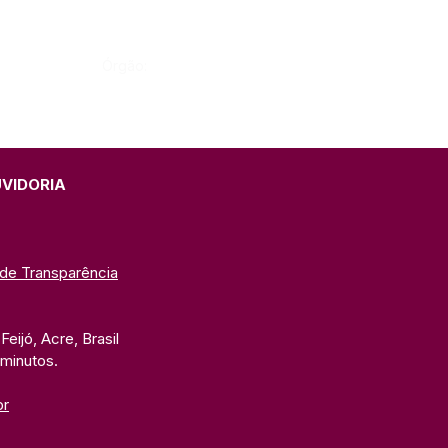
Órgão:
UVIDORIA
 de Transparência
eijó, Acre, Brasil
 minutos. 
br