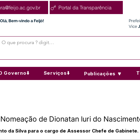
ura@feijo.ac.gov.br
Portal da Transparência
Olá, Bem-vindo a Feijó!
Prefe
Vice
O Governo⬇️
Serviços⬇️
T
Publicações 🔽
Nomeação de Dionatan luri do Nascimento
nto da Silva para o cargo de Assessor Chefe de Gabinete.