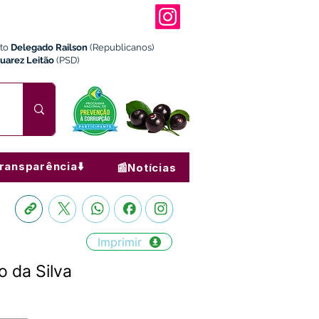
ito
Delegado Railson
(Republicanos)
Juarez Leitão
(PSD)
ransparência⬇️
📰Notícias
Imprimir
 da Silva