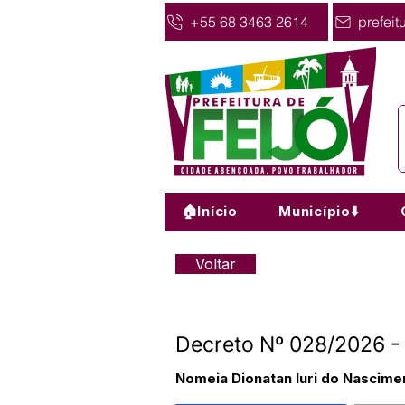
+55 68 3463 2614
prefeit
🏠Início
Município⬇️
Voltar
Decreto Nº 028/2026 - 
Nomeia Dionatan luri do Nascime