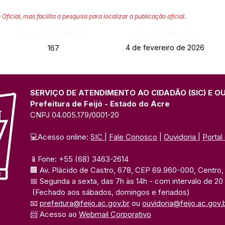
 Oficial, mas facilita a pesquisa para localizar a publicação oficial.
Página da Publicação:
Data da Publicação:
4 de fevereiro de 2026
167
SERVIÇO DE ATENDIMENTO AO CIDADÃO (SIC) E O
Prefeitura de Feijó - Estado do Acre
CNPJ 04.005.179/0001-20
💻Acesso online: 
SIC 
| 
Fale Conosco
 | 
Ouvidoria
| 
Portal
📱Fone: +55 (68) 3463-2614 
🏢 Av. Plácido de Castro, 678, CEP 69.960-000, Centro, F
📅 Segunda a sexta, das 7h às 14h 
- com intervalo de 20
(Fechado aos sábados, domingos e feriados)
📧 
prefeitura@feijo.ac.gov.br
 ou 
ouvidoria@feijo.ac.gov.
📨 Acesso ao 
Webmail Corporativo