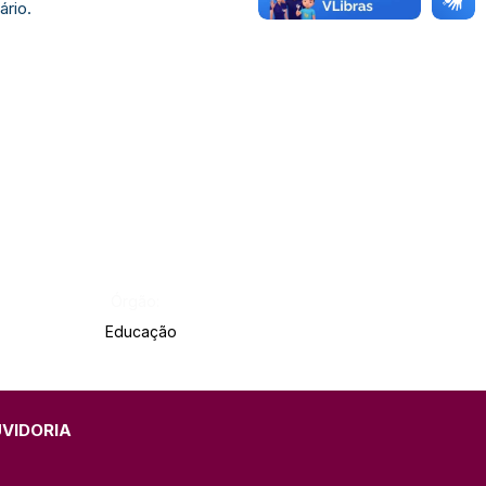
ário.
Órgão:
Educação
UVIDORIA