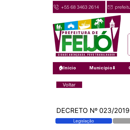
+55 68 3463 2614
prefeit
🏠Início
Município⬇️
Voltar
DECRETO Nº 023/2019 N
Legislação