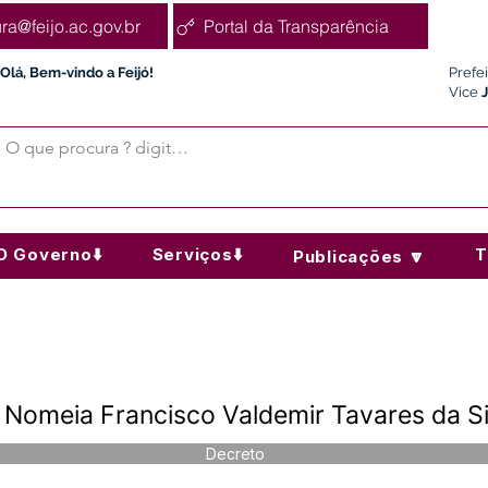
ura@feijo.ac.gov.br
Portal da Transparência
Olá, Bem-vindo a Feijó!
Prefe
Vice
O Governo⬇️
Serviços⬇️
T
Publicações 🔽
omeia Francisco Valdemir Tavares da Si
Decreto