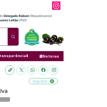
ito
Delegado Railson
(Republicanos)
Juarez Leitão
(PSD)
ransparência⬇️
📰Notícias
Imprimir
lva