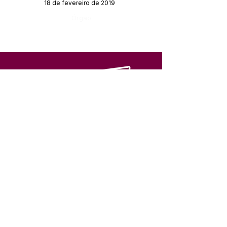
18 de fevereiro de 2019
Órgão:
SERVIÇO DE ATENDIMENTO AO 
CIDADÃO (SIC) E OUVIDORIA
Prefeitura de Feijó - Estado do 
Acre
CNPJ 04.005.179/0001-20
💻Acesso online: 
SIC 
| 
Fale Conosco
 | 
Ouvidoria
| 
Portal de Transparência