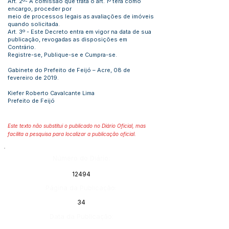
Art. 2º- A comissão que trata o art. 1º terá como
encargo, proceder por
meio de processos legais as avaliações de imóveis
quando solicitada.
Art. 3º - Este Decreto entra em vigor na data de sua
publicação, revogadas as disposições em
Contrário.
Registre-se, Publique-se e Cumpra-se.
Gabinete do Prefeito de Feijó – Acre, 08 de
fevereiro de 2019.
Kiefer Roberto Cavalcante Lima
Prefeito de Feijó
Este texto não substitui o publicado no Diário Oficial, mas
facilita a pesquisa para localizar a publicação oficial.
Número do Diário:
12494
Página da Publicação:
34
Data da Publicação: