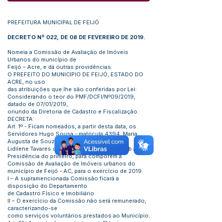
PREFEITURA MUNICIPAL DE FEIJÓ
DECRETO Nº 022, DE 08 DE FEVEREIRO DE 2019.
Nomeia a Comissão de Avaliação de Imóveis
Urbanos do município de
Feijó – Acre, e dá outras providências.
O PREFEITO DO MUNICIPIO DE FEIJÓ, ESTADO DO
ACRE, no uso
das atribuições que lhe são conferidas por Lei:
Considerando o teor do PMF/DCFI/Nº09/2019,
datado de 07/01/2019,
oriundo da Diretoria de Cadastro e Fiscalização.
DECRETA:
Art. 1º - Ficam nomeados, a partir desta data, os
Servidores Hugo Sousa - matricula 4394, Maria
Augusta de Souza Pinheiro – matricula 1853,
Lidilene Tavares da Silva - matricula 1828, sob a
Presidência do primeiro, para comporem a
Comissão de Avaliação de Imóveis urbanos do
município de Feijó - AC, para o exercício de 2019.
I – A supramencionada Comissão ficará a
disposição do Departamento
de Cadastro Físico e Imobiliário.
II – O exercício da Comissão não será remunerado,
caracterizando-se
como serviços voluntários prestados ao Município.