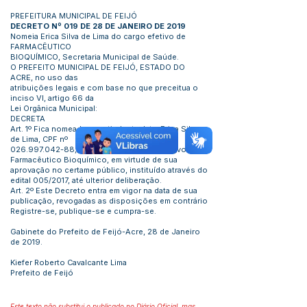
PREFEITURA MUNICIPAL DE FEIJÓ
DECRETO Nº 019 DE 28 DE JANEIRO DE 2019
Nomeia Erica Silva de Lima do cargo efetivo de
FARMACÊUTICO
BIOQUÍMICO, Secretaria Municipal de Saúde.
O PREFEITO MUNICIPAL DE FEIJÓ, ESTADO DO
ACRE, no uso das
atribuições legais e com base no que preceitua o
inciso VI, artigo 66 da
Lei Orgânica Municipal:
DECRETA
Art. 1º Fica nomeada, a partir desta data, Erica Silva
de Lima, CPF nº
026.997.042-88
, para exercer o Cargo efetivo de
Farmacêutico Bioquímico, em virtude de sua
aprovação no certame público, instituído através do
edital 005/2017, até ulterior deliberação.
Art. 2º Este Decreto entra em vigor na data de sua
publicação, revogadas as disposições em contrário
Registre-se, publique-se e cumpra-se.
Gabinete do Prefeito de Feijó-Acre, 28 de Janeiro
de 2019.
Kiefer Roberto Cavalcante Lima
Prefeito de Feijó
Este texto não substitui o publicado no Diário Oficial, mas