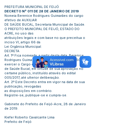
PREFEITURA MUNICIPAL DE FEIJÓ
DECRETO Nº 011 DE 28 DE JANEIRO DE 2019
Nomeia Berenice Rodrigues Guimarães do cargo
efetivo de AUXILIAR
DE SAÚDE BUCAL, Secretaria Municipal de Saúde.
O PREFEITO MUNICIPAL DE FEIJÓ, ESTADO DO
ACRE, no uso das
atribuições legais e com base no que preceitua o
inciso VI, artigo 66 da
Lei Orgânica Municipal:
DECRETA
Art. 1º Fica nomeada, a partir desta data, Berenice
Rodrigues Guimarães, CPF nº
032.343.409-60
, para
exercer o Cargo efetivo de Auxiliar
de Saúde Bucal, em virtude de sua aprovação no
certame público, instituído através do edital
005/2017, até ulterior deliberação.
Art. 2º Este Decreto entra em vigor na data de sua
publicação, revogadas
as disposições em contrário.
Registre-se, publique-se e cumpra-se.
Gabinete do Prefeito de Feijó-Acre, 28 de Janeiro
de 2019.
Kiefer Roberto Cavalcante Lima
Prefeito de Feijó