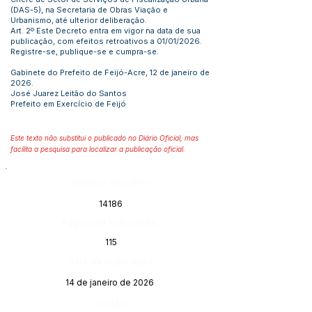
(DAS-5), na Secretaria de Obras Viação e
Urbanismo, até ulterior deliberação.
Art. 2º Este Decreto entra em vigor na data de sua
publicação, com efeitos retroativos a 01/01/2026.
Registre-se, publique-se e cumpra-se.
Gabinete do Prefeito de Feijó-Acre, 12 de janeiro de
2026.
José Juarez Leitão do Santos
Prefeito em Exercício de Feijó
Este texto não substitui o publicado no Diário Oficial, mas
facilita a pesquisa para localizar a publicação oficial.
Número do Diário:
14186
Página da Publicação:
115
Data da Publicação:
14 de janeiro de 2026
Órgão: