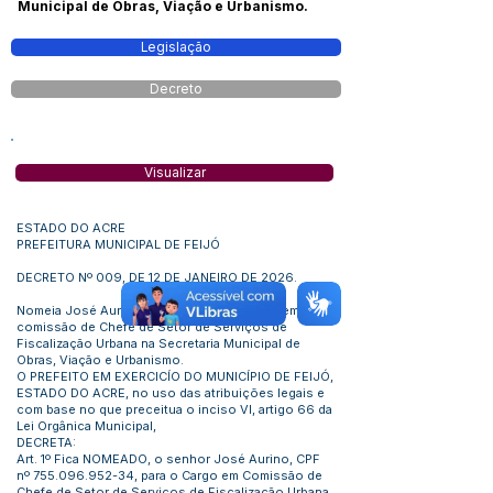
Municipal de Obras, Viação e Urbanismo.
Legislação
Decreto
Visualizar
ESTADO DO ACRE
PREFEITURA MUNICIPAL DE FEIJÓ
DECRETO Nº 009, DE 12 DE JANEIRO DE 2026.
Nomeia José Aurino Brilhante para o Cargo em
comissão de Chefe de Setor de Serviços de
Fiscalização Urbana na Secretaria Municipal de
Obras, Viação e Urbanismo.
O PREFEITO EM EXERCICÍO DO MUNICÍPIO DE FEIJÓ,
ESTADO DO ACRE, no uso das atribuições legais e
com base no que preceitua o inciso VI, artigo 66 da
Lei Orgânica Municipal,
DECRETA:
Art. 1º Fica NOMEADO, o senhor José Aurino, CPF
nº 755.096.952-34, para o Cargo em Comissão de
Chefe de Setor de Serviços de Fiscalização Urbana