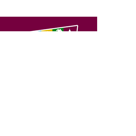
SERVIÇO DE ATENDIMENTO AO 
CIDADÃO (SIC) E OUVIDORIA
Prefeitura de Feijó - Estado do 
Acre
CNPJ 04.005.179/0001-20
💻Acesso online: 
SIC 
| 
Fale Conosco
 | 
Ouvidoria
| 
Portal de Transparência
📱Fone: +55 (68) 3463-2614 