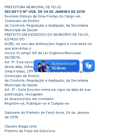
PREFEITURA MUNICIPAL DE FEIJÓ
DECRETO Nº 008, DE 24 DE JANEIRO DE 2019.
Exonera Glêmys da Silva Freitas do Cargo em
Comissão de Diretor
de Controle, Regulação e Avaliação, da Secretaria
Municipal de Saúde.
PREFEITO EM EXERCÍCIO DO MUNICÍPIO DE FEIJÓ,
ESTADO DO
ACRE, no uso das atribuições legais e com base no
que preceitua o
inciso VI, artigo 66 da Lei Orgânica Municipal:
DECRETA
Art. 1º- Fica exonerado, a pedido do servidor a partir
desta data, Glêmys da
Silva Freitas, CPF nº
002.839.312-05
, do Cargo em
Comissão de Diretor
de Controle, Regulação e Avaliação, da Secretaria
Municipal de Saúde.
Art. 2º - Este Decreto entra em vigor na data de sua
publicação, revogadas
as disposições em contrário.
Registre-se, Publique-se e Cumpra-se.
Gabinete do Prefeito de Feijó-Acre, 24 de Janeiro
de 2019.
Claudio Braga Leite
Prefeito de Feijó em Exercício