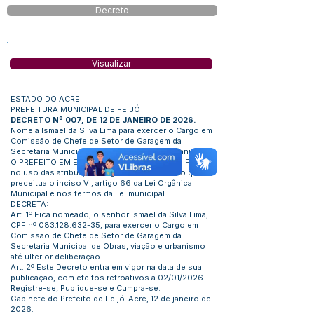
Decreto
Visualizar
ESTADO DO ACRE
PREFEITURA MUNICIPAL DE FEIJÓ
DECRETO Nº 007, DE 12 DE JANEIRO DE 2026.
Nomeia Ismael da Silva Lima para exercer o Cargo em
Comissão de Chefe de Setor de Garagem da
Secretaria Municipal de Obras, Viação e Urbanismo.
O PREFEITO EM EXERCÍCO DO MUNICÍPIO DE FEIJÓ,
no uso das atribuições legais e com base no que
preceitua o inciso VI, artigo 66 da Lei Orgânica
Municipal e nos termos da Lei municipal.
DECRETA:
Art. 1º Fica nomeado, o senhor Ismael da Silva Lima,
CPF nº
083.128.632-35
, para exercer o Cargo em
Comissão de Chefe de Setor de Garagem da
Secretaria Municipal de Obras, viação e urbanismo
até ulterior deliberação.
Art. 2º Este Decreto entra em vigor na data de sua
publicação, com efeitos retroativos a 02/01/2026.
Registre-se, Publique-se e Cumpra-se.
Gabinete do Prefeito de Feijó-Acre, 12 de janeiro de
2026.