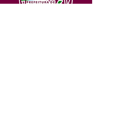
SERVIÇO DE ATENDIMENTO AO 
CIDADÃO (SIC) E OUVIDORIA
Prefeitura de Feijó - Estado do 
Acre
CNPJ 04.005.179/0001-20
💻Acesso online: 
SIC 
| 
Fale Conosco
 | 
Ouvidoria
| 
Portal de Transparência
📱Fone: +55 (68) 3463-2614 
🏢 Av. Plácido de Castro, 678, CEP 
69.960-000, Centro, Feijó, Acre, Brasil
📅 Segunda a sexta, das 7h às 14h 
- 
com intervalo de 20 minutos. 
(Fechado aos sábados, domingos e 
feriados)