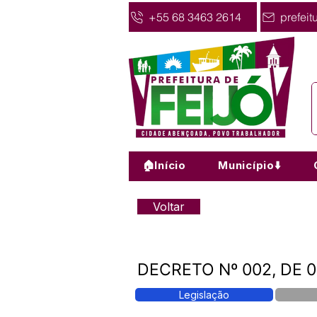
+55 68 3463 2614
prefeit
🏠Início
Município⬇️
Voltar
DECRETO Nº 002, DE 0
Legislação