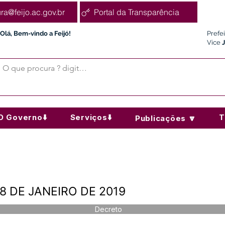
ura@feijo.ac.gov.br
Portal da Transparência
Olá, Bem-vindo a Feijó!
Prefe
Vice
O Governo⬇️
Serviços⬇️
T
Publicações 🔽
8 DE JANEIRO DE 2019
Decreto