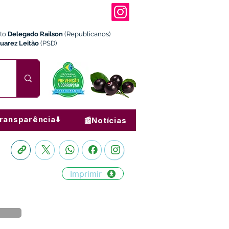
ito
Delegado Railson
(Republicanos)
Juarez Leitão
(PSD)
ransparência⬇️
📰Notícias
Imprimir