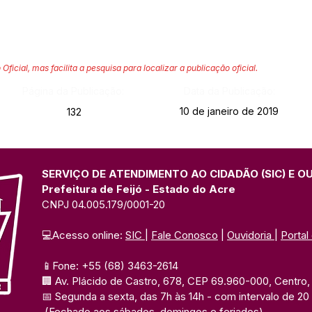
 Oficial, mas facilita a pesquisa para localizar a publicação oficial.
Página da Publicação:
Data da Publicação:
10 de janeiro de 2019
132
SERVIÇO DE ATENDIMENTO AO CIDADÃO (SIC) E O
Prefeitura de Feijó - Estado do Acre
CNPJ 04.005.179/0001-20
💻Acesso online: 
SIC 
| 
Fale Conosco
 | 
Ouvidoria
| 
Portal
📱Fone: +55 (68) 3463-2614 
🏢 Av. Plácido de Castro, 678, CEP 69.960-000, Centro, F
📅 Segunda a sexta, das 7h às 14h 
- com intervalo de 20
(Fechado aos sábados, domingos e feriados)