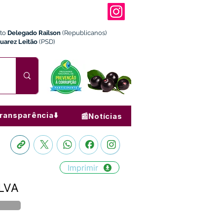
ito
Delegado Railson
(Republicanos)
Juarez Leitão
(PSD)
ransparência⬇️
📰Notícias
Imprimir
ILVA