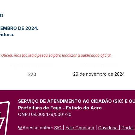
JO
VEMBRO DE 2024.
idora.
 Oficial, mas facilita a pesquisa para localizar a publicação oficial.
Página da Publicação:
Data da Publicação:
29 de novembro de 2024
270
SERVIÇO DE ATENDIMENTO AO CIDADÃO (SIC) E O
Prefeitura de Feijó - Estado do Acre
CNPJ 04.005.179/0001-20
💻Acesso online: 
SIC 
| 
Fale Conosco
 | 
Ouvidoria
| 
Portal