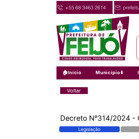
+55 68 3463 2614
prefeit
🏠Início
Município⬇️
Voltar
Decreto N°314/2024 -
Legislação