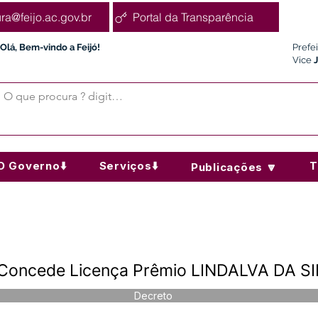
ura@feijo.ac.gov.br
Portal da Transparência
Olá, Bem-vindo a Feijó!
Prefe
Vice
O Governo⬇️
Serviços⬇️
T
Publicações 🔽
 Concede Licença Prêmio LINDALVA DA S
Decreto