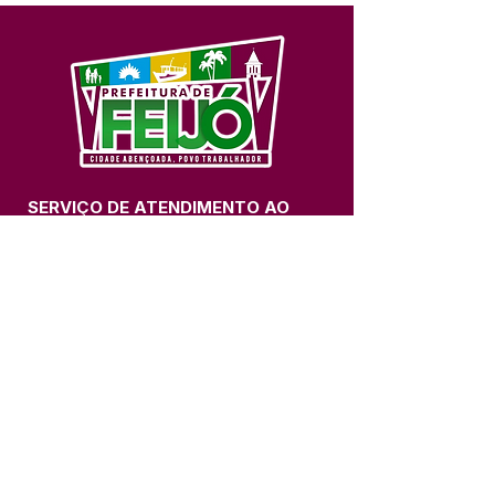
SERVIÇO DE ATENDIMENTO AO 
CIDADÃO (SIC) E OUVIDORIA
Prefeitura de Feijó - Estado do 
Acre
CNPJ 04.005.179/0001-20
💻Acesso online: 
SIC 
| 
Fale Conosco
 | 
Ouvidoria
| 
Portal de Transparência
📱Fone: +55 (68) 3463-2614 
🏢 Av. Plácido de Castro, 678, CEP 
69.960-000, Centro, Feijó, Acre, Brasil