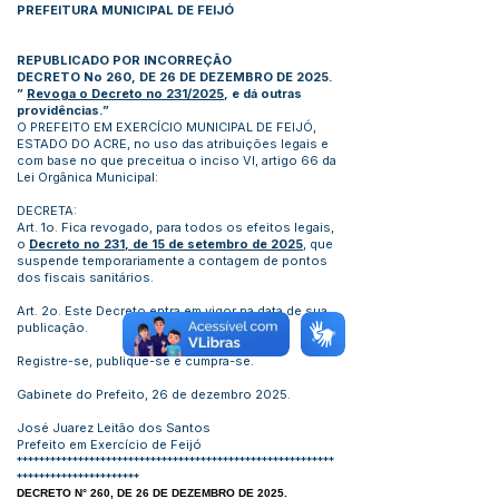
PREFEITURA MUNICIPAL DE FEIJÓ
REPUBLICADO POR INCORREÇÃO
DECRETO No 260, DE 26 DE DEZEMBRO DE 2025.
”
Revoga o Decreto no 231/2025
, e dá outras
providências.”
O PREFEITO EM EXERCÍCIO MUNICIPAL DE FEIJÓ,
ESTADO DO ACRE, no uso das atribuições legais e
com base no que preceitua o inciso VI, artigo 66 da
Lei Orgânica Municipal:
DECRETA:
Art. 1o. Fica revogado, para todos os efeitos legais,
o
Decreto no 231, de 15 de setembro de 2025
, que
suspende temporariamente a contagem de pontos
dos fiscais sanitários.
Art. 2o. Este Decreto entra em vigor na data de sua
publicação.
Registre-se, publique-se e cumpra-se.
Gabinete do Prefeito, 26 de dezembro 2025.
José Juarez Leitão dos Santos
Prefeito em Exercício de Feijó
*********************************************************
**********************
DECRETO N° 260, DE 26 DE DEZEMBRO DE 2025.