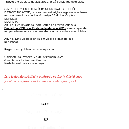
” Revoga o Decreto no 231/2025, e dá outras providências.”
O PREFEITO EM EXERCÍCIO MUNICIPAL DE FEIJÓ,
ESTADO DO ACRE,
no uso das atribuições legais e com base
no que preceitua o inciso VI, artigo
66 da Lei Orgânica
Municipal:
DECRETA:
Art. 1o. Fica revogado, para todos os efeitos legais, o
Decreto no 231, de 15
de setembro de 2025
, que suspende
temporariamente a contagem de pontos
dos fiscais sanitários.
Art. 4o. Este Decreto entra em vigor na data de sua
publicação.
Registre-se, publique-se e cumpra-se.
Gabinete do Prefeito, 26 de dezembro 2025.
José Juarez Leitão dos Santos
Prefeito em Exercício de Feijó
Este texto não substitui o publicado no Diário Oficial, mas
facilita a pesquisa para localizar a publicação oficial.
Número do Diário:
14179
Página da Publicação:
82
Data da Publicação: