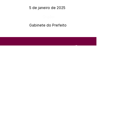
5 de janeiro de 2025
Órgão:
Gabinete do Prefeito
SERVIÇO DE ATENDIMENTO AO 
CIDADÃO (SIC) E OUVIDORIA
Prefeitura de Feijó - Estado do 
Acre
CNPJ 04.005.179/0001-20
💻Acesso online: 
SIC 
| 
Fale Conosco
 | 