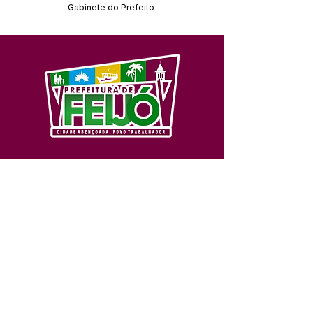
Gabinete do Prefeito
SERVIÇO DE ATENDIMENTO AO 
CIDADÃO (SIC) E OUVIDORIA
Prefeitura de Feijó - Estado do 
Acre
CNPJ 04.005.179/0001-20
💻Acesso online: 
SIC 
| 
Fale Conosco
 | 
Ouvidoria
| 
Portal de Transparência
📱Fone: +55 (68) 3463-2614 