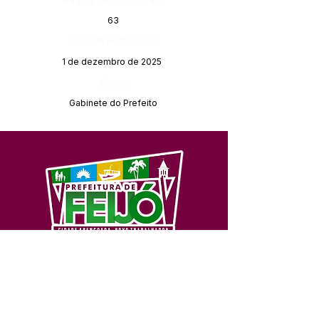
Página da Publicação:
63
Data da Publicação:
1 de dezembro de 2025
Órgão:
Gabinete do Prefeito
SERVIÇO DE ATENDIMENTO AO 
CIDADÃO (SIC) E OUVIDORIA
Prefeitura de Feijó - Estado do 
Acre