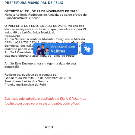
PREFEITURA MUNICIPAL DE FEIJÓ
DECRETO N° 251, DE 27 DE NOVEMBRO DE 2025.
Nomeia Abiêmila Rodrigues de Almeida do cargo efetivo de
Biomédica/Nível Superior.
O PREFEITO DE FEIJÓ, ESTADO DO ACRE, no uso das
atribuições legais e com base no que preceitua o inciso VI,
artigo 66 da Lei Orgânica Municipal:
RESOLVE:
Art. 1o Nomear, a senhora Abiêmila Rodrigues de Almeida,
CPF n. o031.733.532-42, para exercer o cargo efetivo de
biomédica, em razão de sua aprovação no
concurso público
realizado por meio do Edital n.o 001/2024.
Art. 2o A Candidata nomeada terá o prazo de até 30 (trinta)
dias para efetivar a assinatura do Termo de Posse.
Art. 3o Este Decreto entra em vigor na data de sua
publicação.
Registre-se, publique-se e cumpra-se.
Gabinete do Prefeito, 27 de novembro de 2025.
José Juarez Leitão dos Santos
Prefeito em Exercício de Feijó
Este texto não substitui o publicado no Diário Oficial, mas
facilita a pesquisa para localizar a publicação oficial.
Número do Diário:
14158