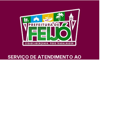
SERVIÇO DE ATENDIMENTO AO 
CIDADÃO (SIC) E OUVIDORIA
Prefeitura de Feijó - Estado do 
Acre
CNPJ 04.005.179/0001-20
💻Acesso online: 
SIC 
| 
Fale Conosco
 | 
Ouvidoria
| 
Portal de Transparência
📱Fone: +55 (68) 3463-2614 
🏢 Av. Plácido de Castro, 678, CEP 
69.960-000, Centro, Feijó, Acre, Brasil
📅 Segunda a sexta, das 7h às 14h 
- 