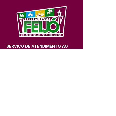
SERVIÇO DE ATENDIMENTO AO 
CIDADÃO (SIC) E OUVIDORIA
Prefeitura de Feijó - Estado do 
Acre
CNPJ 04.005.179/0001-20
💻Acesso online: 
SIC 
| 
Fale Conosco
 | 
Ouvidoria
| 
Portal de Transparência
📱Fone: +55 (68) 3463-2614 
🏢 Av. Plácido de Castro, 678, CEP 
69.960-000, Centro, Feijó, Acre, Brasil
📅 Segunda a sexta, das 7h às 14h 
- 