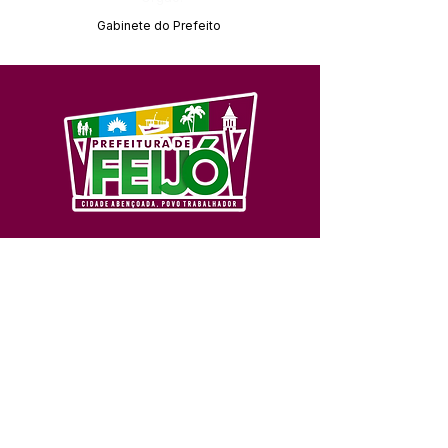
Gabinete do Prefeito
SERVIÇO DE ATENDIMENTO AO 
CIDADÃO (SIC) E OUVIDORIA
Prefeitura de Feijó - Estado do 
Acre
CNPJ 04.005.179/0001-20
💻Acesso online: 
SIC 
| 
Fale Conosco
 | 
Ouvidoria
| 
Portal de Transparência
📱Fone: +55 (68) 3463-2614 