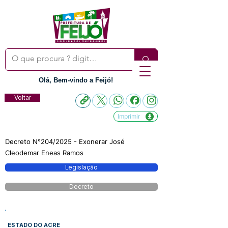
Olá, Bem-vindo a Feijó!
Voltar
Imprimir
Decreto N°204/2025 - Exonerar José
Cleodemar Eneas Ramos
Legislação
Decreto
ESTADO DO ACRE