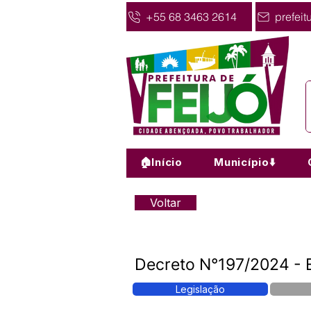
+55 68 3463 2614
prefeit
🏠Início
Município⬇️
Voltar
Decreto N°197/2024 - E
Legislação