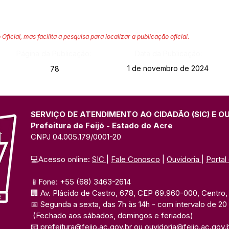
 Oficial, mas facilita a pesquisa para localizar a publicação oficial.
Página da Publicação:
Data da Publicação:
1 de novembro de 2024
78
SERVIÇO DE ATENDIMENTO AO CIDADÃO (SIC) E O
Prefeitura de Feijó - Estado do Acre
CNPJ 04.005.179/0001-20
💻Acesso online: 
SIC 
| 
Fale Conosco
 | 
Ouvidoria
| 
Portal
📱Fone: +55 (68) 3463-2614 
🏢 Av. Plácido de Castro, 678, CEP 69.960-000, Centro, F
📅 Segunda a sexta, das 7h às 14h 
- com intervalo de 20
(Fechado aos sábados, domingos e feriados)
📧 
prefeitura@feijo.ac.gov.br
 ou 
ouvidoria@feijo.ac.gov.