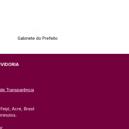
Órgão:
Gabinete do Prefeito
UVIDORIA
 de Transparência
eijó, Acre, Brasil
 minutos. 
br