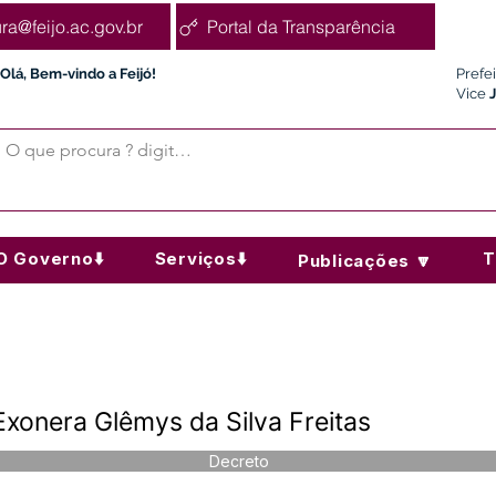
ura@feijo.ac.gov.br
Portal da Transparência
Olá, Bem-vindo a Feijó!
Prefe
Vice
O Governo⬇️
Serviços⬇️
T
Publicações 🔽
xonera Glêmys da Silva Freitas
Decreto