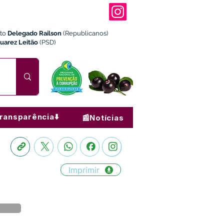
ito
Delegado Railson
(Republicanos)
Juarez Leitão
(PSD)
ransparência⬇️
📰Notícias
Imprimir