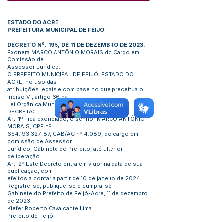
ESTADO DO ACRE
PREFEITURA MUNICIPAL DE FEIJO
DECRETO Nº. 195, DE 11 DE DEZEMBRO DE 2023.
Exonera MARCO ANTÔNIO MORAIS do Cargo em
Comissão de
Assessor Jurídico.
O PREFEITO MUNICIPAL DE FEIJÓ, ESTADO DO
ACRE, no uso das
atribuições legais e com base no que preceitua o
inciso VI, artigo 66 da
Lei Orgânica Municipal:
DECRETA:
Art. 1º Fica exonerado, o senhor MARCO ANTÔNIO
MORAIS, CPF nº
654.193.327-87
, OAB/AC nº 4.089, do cargo em
comissão de Assessor
Jurídico, Gabinete do Prefeito, até ulterior
deliberação.
Art. 2º Este Decreto entra em vigor na data de sua
publicação, com
efeitos a contar a partir de 10 de janeiro de 2024.
Registre-se, publique-se e cumpra-se.
Gabinete do Prefeito de Feijó-Acre, 11 de dezembro
de 2023.
Kiefer Roberto Cavalcante Lima
Prefeito de Feijó