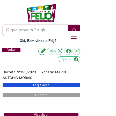
Olá, Bem-vindo a Feijó!
Voltar
Imprimir
Decreto N°195/2023 - Exonerar MARCO
ANTÔNIO MORAIS
Legislação
Decreto
Visualizar