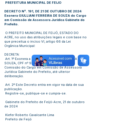
PREFEITURA MUNICIPAL DE FEIJO
DECRETO Nº. 191, DE 21 DE OUTUBRO DE 2024
Exonera GIULLIANI FERREIRA DE SOUZA do Cargo
em Comissão de Assessora Jurídica Gabinete do
Prefeito.
O PREFEITO MUNICIPAL DE FEIJÓ, ESTADO DO
ACRE, no uso das atribuições legais e com base no
que preceitua o inciso VI, artigo 66 da Lei
Orgânica Municipal:
DECRETA:
Art. 1º Exonera a senhora GIULLIANI FERREIRA DE
SOUZA, CPF nº
974.871.712-72
, do Cargo em
Comissão do Cargo em Comissão de Assessora
Jurídica Gabinete do Prefeito, até ulterior
deliberação.
Art. 2º Este Decreto entra em vigor na data de sua
publicação.
Registre-se, publique-se e cumpra-se.
Gabinete do Prefeito de Feijó-Acre, 21 de outubro
de 2024
Kiefer Roberto Cavalcante Lima
Prefeito de Feijó