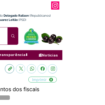
ito
Delegado Railson
(Republicanos)
Juarez Leitão
(PSD)
ransparência⬇️
📰Notícias
Imprimir
tos dos fiscais