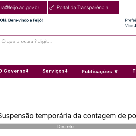
ura@feijo.ac.gov.br
Portal da Transparência
Olá, Bem-vindo a Feijó!
Prefe
Vice
O Governo⬇️
Serviços⬇️
T
Publicações 🔽
Suspensão temporária da contagem de pon
Decreto