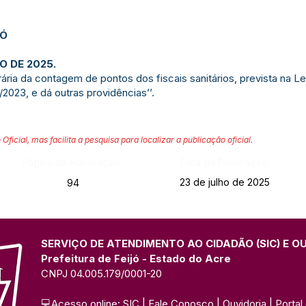
JÓ
O DE 2025.
ria da contagem de pontos dos fiscais sanitários, prevista na Le
2023, e dá outras providências’’.
 Oficial, mas facilita a pesquisa para localizar a publicação oficial.
Página da Publicação:
Data da Publicação:
23 de julho de 2025
94
SERVIÇO DE ATENDIMENTO AO CIDADÃO (SIC) E O
Prefeitura de Feijó - Estado do Acre
CNPJ 04.005.179/0001-20
💻Acesso online: 
SIC 
| 
Fale Conosco
 | 
Ouvidoria
| 
Portal