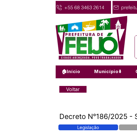
+55 68 3463 2614
prefeit
🏠Início
Município⬇️
Voltar
Decreto N°186/2025 - 
Legislação