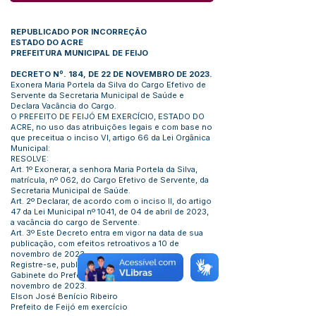
REPUBLICADO POR INCORREÇÃO
ESTADO DO ACRE
PREFEITURA MUNICIPAL DE FEIJO
DECRETO Nº. 184, DE 22 DE NOVEMBRO DE 2023.
Exonera Maria Portela da Silva do Cargo Efetivo de
Servente da Secretaria Municipal de Saúde e
Declara Vacância do Cargo.
O PREFEITO DE FEIJÓ EM EXERCÍCIO, ESTADO DO
ACRE, no uso das atribuições legais e com base no
que preceitua o inciso VI, artigo 66 da Lei Orgânica
Municipal:
RESOLVE:
Art. 1º Exonerar, a senhora Maria Portela da Silva,
matrícula, nº 062, do Cargo Efetivo de Servente, da
Secretaria Municipal de Saúde.
Art. 2º Declarar, de acordo com o inciso II, do artigo
47 da Lei Municipal nº 1041, de 04 de abril de 2023,
a vacância do cargo de Servente.
Art. 3º Este Decreto entra em vigor na data de sua
publicação, com efeitos retroativos a 10 de
novembro de 2023.
Registre-se, publique-se e cumpra-se.
Gabinete do Prefeito de Feijó-Acre, 22 de
novembro de 2023.
Elson José Benício Ribeiro
Prefeito de Feijó em exercício