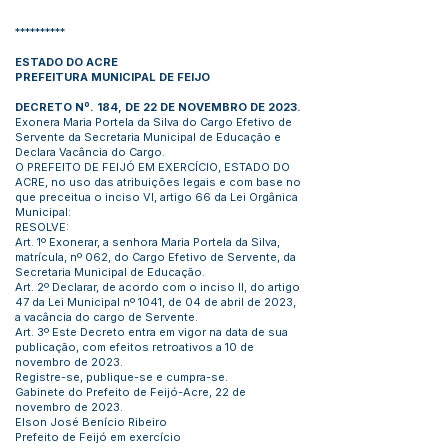
**********
ESTADO DO ACRE
PREFEITURA MUNICIPAL DE FEIJO
DECRETO Nº. 184, DE 22 DE NOVEMBRO DE 2023.
Exonera Maria Portela da Silva do Cargo Efetivo de
Servente da Secretaria Municipal de Educação e
Declara Vacância do Cargo.
O PREFEITO DE FEIJÓ EM EXERCÍCIO, ESTADO DO
ACRE, no uso das atribuições legais e com base no
que preceitua o inciso VI, artigo 66 da Lei Orgânica
Municipal:
RESOLVE:
Art. 1º Exonerar, a senhora Maria Portela da Silva,
matrícula, nº 062, do Cargo Efetivo de Servente, da
Secretaria Municipal de Educação.
Art. 2º Declarar, de acordo com o inciso II, do artigo
47 da Lei Municipal nº 1041, de 04 de abril de 2023,
a vacância do cargo de Servente.
Art. 3º Este Decreto entra em vigor na data de sua
publicação, com efeitos retroativos a 10 de
novembro de 2023.
Registre-se, publique-se e cumpra-se.
Gabinete do Prefeito de Feijó-Acre, 22 de
novembro de 2023.
Elson José Benício Ribeiro
Prefeito de Feijó em exercício