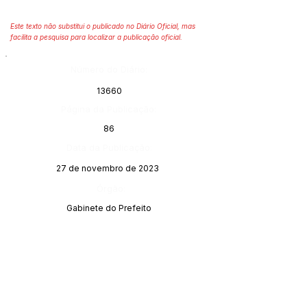
Este texto não substitui o publicado no Diário Oficial, mas
facilita a pesquisa para localizar a publicação oficial.
Número do Diário:
13660
Página da Publicação:
86
Data da Publicação:
27 de novembro de 2023
Órgão:
Gabinete do Prefeito