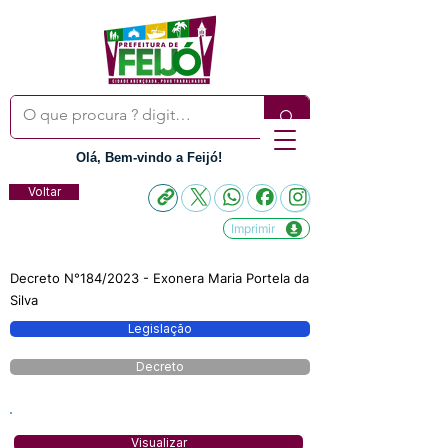
Olá, Bem-vindo a Feijó!
Voltar
Imprimir
Decreto N°184/2023 - Exonera Maria Portela da
Silva
Legislação
Decreto
Visualizar