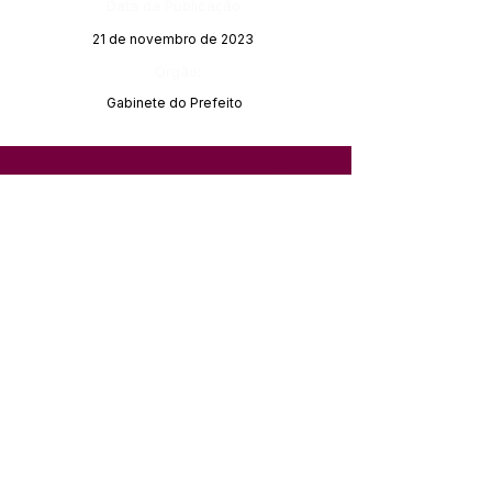
Data da Publicação:
21 de novembro de 2023
Órgão:
Gabinete do Prefeito
SERVIÇO DE ATENDIMENTO AO 
CIDADÃO (SIC) E OUVIDORIA
Prefeitura de Feijó - Estado do 
Acre
CNPJ 04.005.179/0001-20
💻Acesso online: 
SIC 
| 
Fale Conosco
 | 