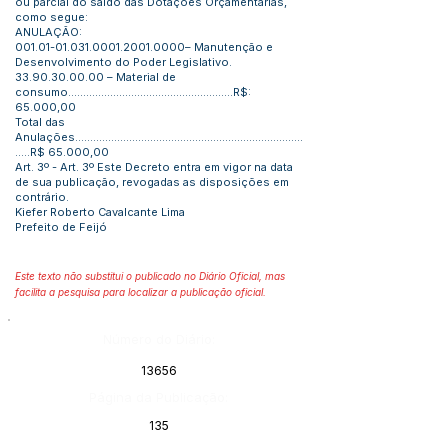
ou parcial do saldo das Dotações Orçamentárias,
como segue:
ANULAÇÃO:
001.01-01.031.0001
.2001.0000– Manutenção e
Desenvolvimento do Poder Legislativo.
33.90.30.00.00
– Material de
consumo.......................................................R$:
65.000,00
Total das
Anulações............................................................................
.....R$ 65.000,00
Art. 3º - Art. 3º Este Decreto entra em vigor na data
de sua publicação, revogadas as disposições em
contrário.
Kiefer Roberto Cavalcante Lima
Prefeito de Feijó
Este texto não substitui o publicado no Diário Oficial, mas
facilita a pesquisa para localizar a publicação oficial.
Número do Diário:
13656
Página da Publicação:
135