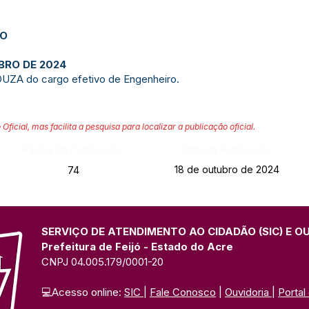
JO
UBRO DE 2024
A do cargo efetivo de Engenheiro.
 Oficial, mas facilita a pesquisa para localizar a publicação oficial.
Página da Publicação:
Data da Publicação:
18 de outubro de 2024
74
SERVIÇO DE ATENDIMENTO AO CIDADÃO (SIC) E O
Prefeitura de Feijó - Estado do Acre
CNPJ 04.005.179/0001-20
💻Acesso online: 
SIC 
| 
Fale Conosco
 | 
Ouvidoria
| 
Portal