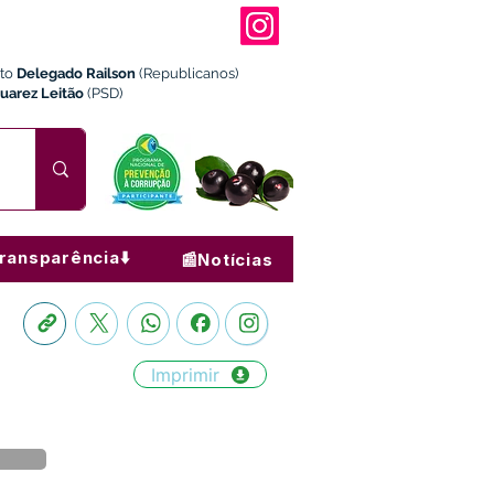
ito
Delegado Railson
(Republicanos)
Juarez Leitão
(PSD)
ransparência⬇️
📰Notícias
Imprimir