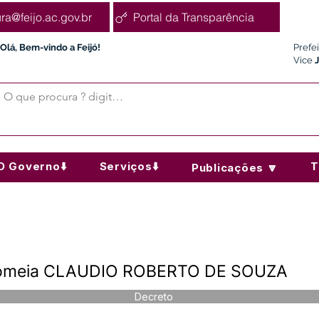
ura@feijo.ac.gov.br
Portal da Transparência
Olá, Bem-vindo a Feijó!
Prefe
Vice
O Governo⬇️
Serviços⬇️
T
Publicações 🔽
Nomeia CLAUDIO ROBERTO DE SOUZA
Decreto