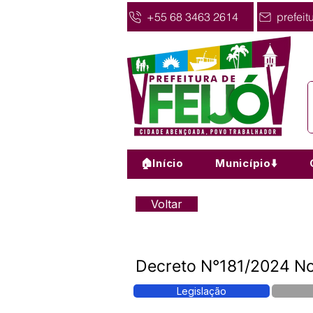
+55 68 3463 2614
prefeit
🏠Início
Município⬇️
Voltar
Decreto N°181/2024 
Legislação