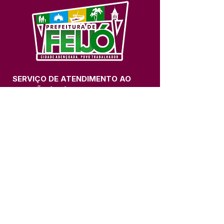
SERVIÇO DE ATENDIMENTO AO 
CIDADÃO (SIC) E OUVIDORIA
Prefeitura de Feijó - Estado do 
Acre
CNPJ 04.005.179/0001-20
💻Acesso online: 
SIC 
| 
Fale Conosco
 | 
Ouvidoria
| 
Portal de Transparência
📱Fone: +55 (68) 3463-2614 
🏢 Av. Plácido de Castro, 678, CEP 
69.960-000, Centro, Feijó, Acre, Brasil
📅 Segunda a sexta, das 7h às 14h 
- 
com intervalo de 20 minutos. 