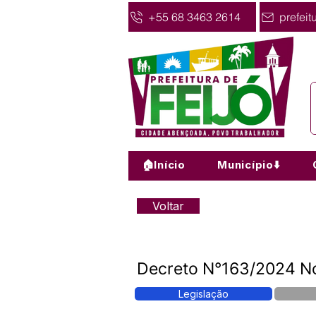
+55 68 3463 2614
prefeit
🏠Início
Município⬇️
Voltar
Decreto N°163/2024 
Legislação