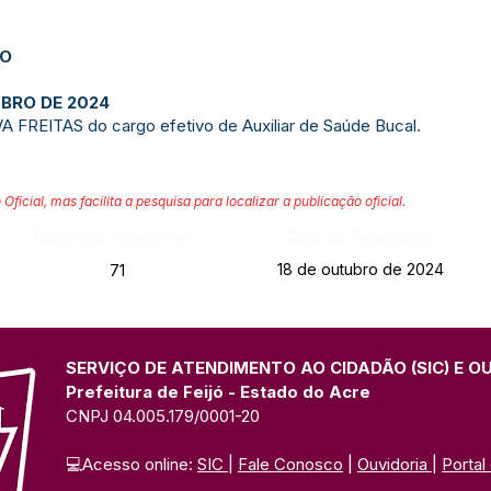
JO
UBRO DE 2024
REITAS do cargo efetivo de Auxiliar de Saúde Bucal.
 Oficial, mas facilita a pesquisa para localizar a publicação oficial.
Página da Publicação:
Data da Publicação:
18 de outubro de 2024
71
SERVIÇO DE ATENDIMENTO AO CIDADÃO (SIC) E O
Prefeitura de Feijó - Estado do Acre
CNPJ 04.005.179/0001-20
💻Acesso online: 
SIC 
| 
Fale Conosco
 | 
Ouvidoria
| 
Portal