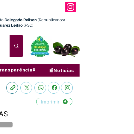
ito
Delegado Railson
(Republicanos)
Juarez Leitão
(PSD)
ransparência⬇️
📰Notícias
Imprimir
TAS