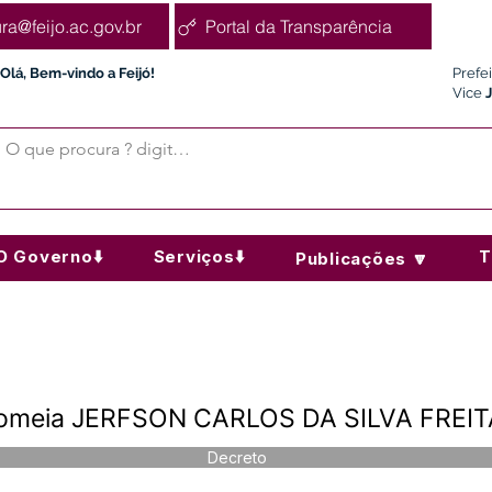
ura@feijo.ac.gov.br
Portal da Transparência
Olá, Bem-vindo a Feijó!
Prefe
Vice
O Governo⬇️
Serviços⬇️
T
Publicações 🔽
Nomeia JERFSON CARLOS DA SILVA FREI
Decreto