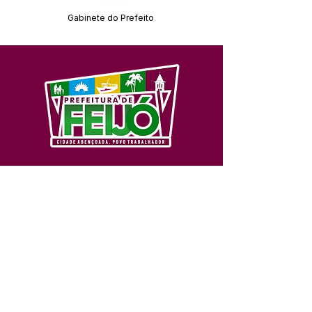
Gabinete do Prefeito
SERVIÇO DE ATENDIMENTO AO 
CIDADÃO (SIC) E OUVIDORIA
Prefeitura de Feijó - Estado do 
Acre
CNPJ 04.005.179/0001-20
💻Acesso online: 
SIC 
| 
Fale Conosco
 | 
Ouvidoria
| 
Portal de Transparência
📱Fone: +55 (68) 3463-2614 