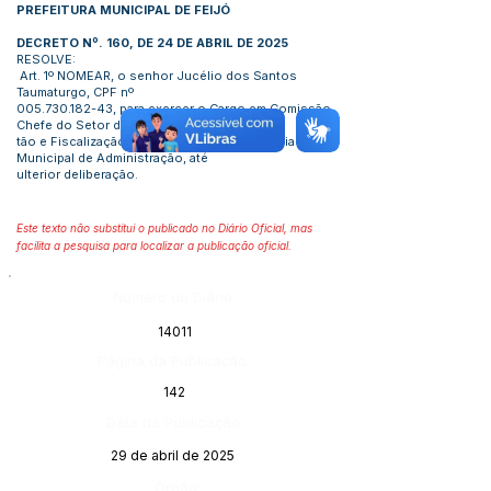
PREFEITURA MUNICIPAL DE FEIJÓ
DECRETO Nº. 160, DE 24 DE ABRIL DE 2025
RESOLVE:
Art. 1º NOMEAR, o senhor Jucélio dos Santos
Taumaturgo, CPF nº
005.730.182-43
, para exercer o Cargo em Comissão
Chefe do Setor de Ges
tão e Fiscalização de Contratos, da Secretaria
Municipal de Administração, até
ulterior deliberação.
Este texto não substitui o publicado no Diário Oficial, mas
facilita a pesquisa para localizar a publicação oficial.
Número do Diário:
14011
Página da Publicação:
142
Data da Publicação:
29 de abril de 2025
Órgão: