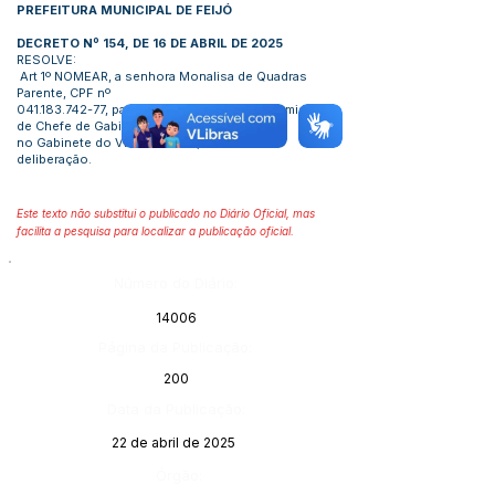
PREFEITURA MUNICIPAL DE FEIJÓ
DECRETO Nº 154, DE 16 DE ABRIL DE 2025
RESOLVE:
Art 1º NOMEAR, a senhora Monalisa de Quadras
Parente, CPF nº
041.183.742-77
, para exercer o cargo em Co-missão
de Chefe de Gabinete
no Gabinete do Vice-Prefeito, até ulterior
deliberação.
Este texto não substitui o publicado no Diário Oficial, mas
facilita a pesquisa para localizar a publicação oficial.
Número do Diário:
14006
Página da Publicação:
200
Data da Publicação:
22 de abril de 2025
Órgão: