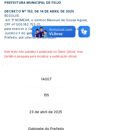
PREFEITURA MUNICIPAL DE FEIJÓ
DECRETO Nº 152, DE 14 DE ABRIL DE 2025
RESOLVE:
Art. 1º NOMEAR, o senhor Maxsuel de Souza Aguiar,
CPF nº
005.182.752-21
,
para exercer o Cargo em Comissão de Assessor
Jurídico II do gabinete do
Prefeito, até ulterior deliberação.
Este texto não substitui o publicado no Diário Oficial, mas
facilita a pesquisa para localizar a publicação oficial.
Número do Diário:
14007
Página da Publicação:
155
Data da Publicação:
23 de abril de 2025
Órgão:
Gabinete do Prefeito