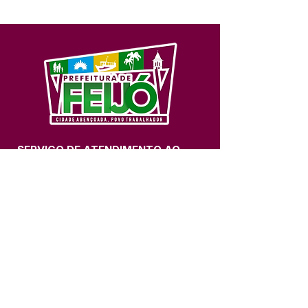
SERVIÇO DE ATENDIMENTO AO 
CIDADÃO (SIC) E OUVIDORIA
Prefeitura de Feijó - Estado do 
Acre
CNPJ 04.005.179/0001-20
💻Acesso online: 
SIC 
| 
Fale Conosco
 | 
Ouvidoria
| 
Portal de Transparência
📱Fone: +55 (68) 3463-2614 
🏢 Av. Plácido de Castro, 678, CEP 