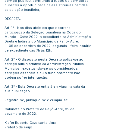
serviço público, permitindo a todos os servidores
públicos a oportunidade de assistirem as partidas
da seleção brasileira,
DECRETA:
Art. 1° - Nos dias úteis em que ocorrer a
participação da Seleção Brasileira na Copa do
Mundo - Catar 2022, o expediente da Administração
Direta e Indireta do Município de Feijó- Acre:
I - 05 de dezembro de 2022, segunda – feira, horário
de expediente das 7h às 12h;
Art. 2° - O disposto neste Decreto aplica-se ao
serviço administrativo da Administração Pública
Municipal, excetuando-se os considerados
serviços essenciais cujo funcionamento não
podem sofrer interrupção.
Art. 3° - Este Decreto entrará em vigor na data da
sua publicação.
Registre-se, publique-se e cumpra-se.
Gabinete do Prefeito de Feijó-Acre, 05 de
dezembro de 2022.
Kiefer Roberto Cavalcante Lima
Prefeito de Feijó