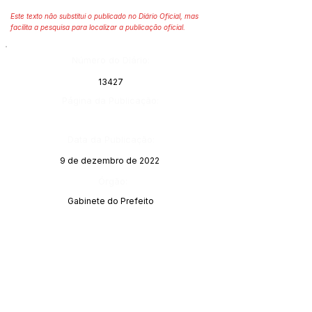
Este texto não substitui o publicado no Diário Oficial, mas
facilita a pesquisa para localizar a publicação oficial.
Número do Diário:
13427
Página da Publicação:
Data da Publicação:
9 de dezembro de 2022
Órgão:
Gabinete do Prefeito