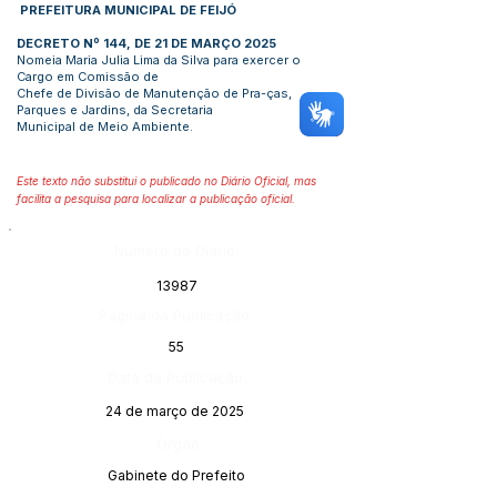
PREFEITURA MUNICIPAL DE FEIJÓ
DECRETO Nº 144, DE 21 DE MARÇO 2025
Nomeia Maria Julia Lima da Silva para exercer o
Cargo em Comissão de
Chefe de Divisão de Manutenção de Pra-ças,
Parques e Jardins, da Secretaria
Municipal de Meio Ambiente.
Este texto não substitui o publicado no Diário Oficial, mas
facilita a pesquisa para localizar a publicação oficial.
Número do Diário:
13987
Página da Publicação:
55
Data da Publicação:
24 de março de 2025
Órgão:
Gabinete do Prefeito