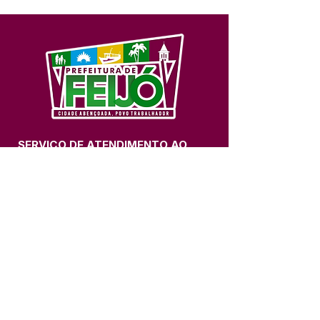
SERVIÇO DE ATENDIMENTO AO 
CIDADÃO (SIC) E OUVIDORIA
Prefeitura de Feijó - Estado do 
Acre
CNPJ 04.005.179/0001-20
💻Acesso online: 
SIC 
| 
Fale Conosco
 | 
Ouvidoria
| 
Portal de Transparência
📱Fone: +55 (68) 3463-2614 
🏢 Av. Plácido de Castro, 678, CEP 
69.960-000, Centro, Feijó, Acre, Brasil