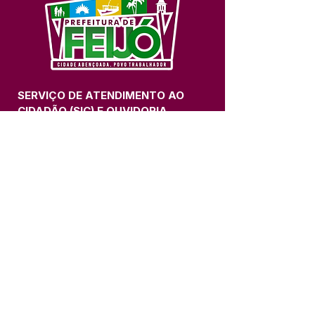
SERVIÇO DE ATENDIMENTO AO 
CIDADÃO (SIC) E OUVIDORIA
Prefeitura de Feijó - Estado do 
Acre
CNPJ 04.005.179/0001-20
💻Acesso online: 
SIC 
| 
Fale Conosco
 | 
Ouvidoria
| 
Portal de Transparência
📱Fone: +55 (68) 3463-2614 
🏢 Av. Plácido de Castro, 678, CEP 
69.960-000, Centro, Feijó, Acre, Brasil
📅 Segunda a sexta, das 7h às 14h 
- 
com intervalo de 20 minutos. 
(Fechado aos sábados, domingos e 