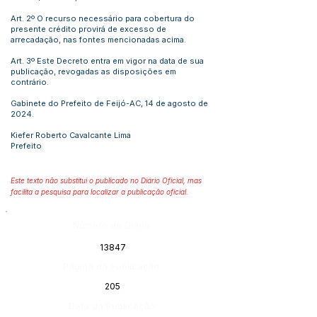
Art. 2º O recurso necessário para cobertura do
presente crédito provirá de excesso de
arrecadação, nas fontes mencionadas acima.
Art. 3º Este Decreto entra em vigor na data de sua
publicação, revogadas as disposições em
contrário.
Gabinete do Prefeito de Feijó-AC, 14 de agosto de
2024.
Kiefer Roberto Cavalcante Lima
Prefeito
Este texto não substitui o publicado no Diário Oficial, mas
facilita a pesquisa para localizar a publicação oficial.
Número do Diário:
13847
Página da Publicação:
205
Data da Publicação: