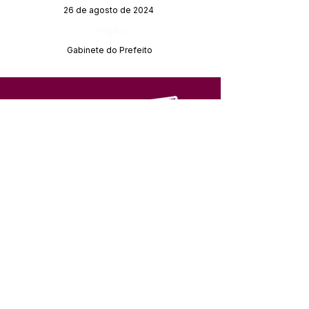
26 de agosto de 2024
Órgão:
Gabinete do Prefeito
SERVIÇO DE ATENDIMENTO AO 
CIDADÃO (SIC) E OUVIDORIA
Prefeitura de Feijó - Estado do 
Acre
CNPJ 04.005.179/0001-20
💻Acesso online: 
SIC 
| 
Fale Conosco
 | 