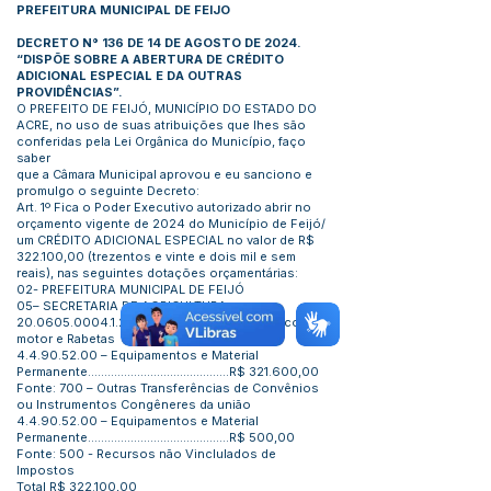
PREFEITURA MUNICIPAL DE FEIJO
DECRETO N° 136 DE 14 DE AGOSTO DE 2024.
“DISPÕE SOBRE A ABERTURA DE CRÉDITO
ADICIONAL ESPECIAL E DA OUTRAS
PROVIDÊNCIAS”.
O PREFEITO DE FEIJÓ, MUNICÍPIO DO ESTADO DO
ACRE, no uso de suas atribuições que lhes são
conferidas pela Lei Orgânica do Município, faço
saber
que a Câmara Municipal aprovou e eu sanciono e
promulgo o seguinte Decreto:
Art. 1º Fica o Poder Executivo autorizado abrir no
orçamento vigente de 2024 do Município de Feijó/
um CRÉDITO ADICIONAL ESPECIAL no valor de R$
322.100,00 (trezentos e vinte e dois mil e sem
reais), nas seguintes dotações orçamentárias:
02- PREFEITURA MUNICIPAL DE FEIJÓ
05– SECRETARIA DE AGRICULTURA
20.0605.0004.1.274
– Aquisição de Barcos com
motor e Rabetas
4.4.90.52.00
– Equipamentos e Material
Permanente...........................................R$ 321.600,00
Fonte: 700 – Outras Transferências de Convênios
ou Instrumentos Congêneres da união
4.4.90.52.00
– Equipamentos e Material
Permanente...........................................R$ 500,00
Fonte: 500 - Recursos não Vinclulados de
Impostos
Total R$ 322.100,00