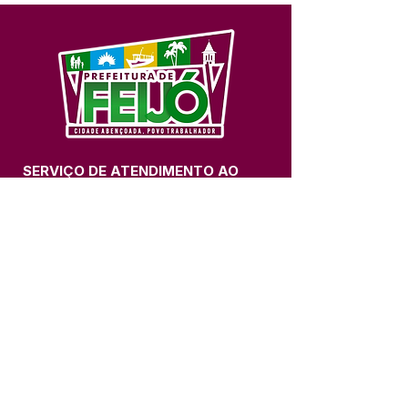
SERVIÇO DE ATENDIMENTO AO 
CIDADÃO (SIC) E OUVIDORIA
Prefeitura de Feijó - Estado do 
Acre
CNPJ 04.005.179/0001-20
💻Acesso online: 
SIC 
| 
Fale Conosco
 | 
Ouvidoria
| 
Portal de Transparência
📱Fone: +55 (68) 3463-2614 
🏢 Av. Plácido de Castro, 678, CEP 
69.960-000, Centro, Feijó, Acre, Brasil