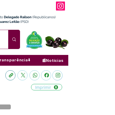
ito
Delegado Railson
(Republicanos)
Juarez Leitão
(PSD)
ransparência⬇️
📰Notícias
Imprimir