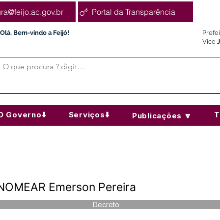
ura@feijo.ac.gov.br
Portal da Transparência
Olá, Bem-vindo a Feijó!
Prefe
Vice
O Governo⬇️
Serviços⬇️
T
Publicações 🔽
 NOMEAR Emerson Pereira
Decreto