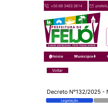
+55 68 3463 2614
prefeit
🏠Início
Município⬇️
Voltar
Decreto N°132/2025 -
Legislação