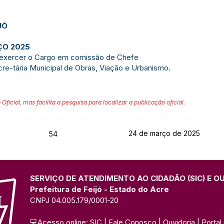
JÓ
ÇO 2025
 exercer o Cargo em comissão de Chefe
re-tária Municipal de Obras, Viação e Urbanismo.
 Oficial, mas facilita a pesquisa para localizar a publicação oficial.
Página da Publicação:
Data da Publicação:
24 de março de 2025
54
SERVIÇO DE ATENDIMENTO AO CIDADÃO (SIC) E O
Prefeitura de Feijó - Estado do Acre
CNPJ 04.005.179/0001-20
💻Acesso online: 
SIC 
| 
Fale Conosco
 | 
Ouvidoria
| 
Portal