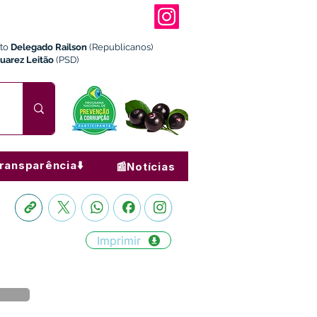
ito
Delegado Railson
(Republicanos)
Juarez Leitão
(PSD)
ransparência⬇️
📰Notícias
Imprimir