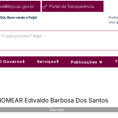
ura@feijo.ac.gov.br
Portal da Transparência
Olá, Bem-vindo a Feijó!
Prefe
Vice
O Governo⬇️
Serviços⬇️
T
Publicações 🔽
NOMEAR Edivaldo Barbosa Dos Santos
Decreto