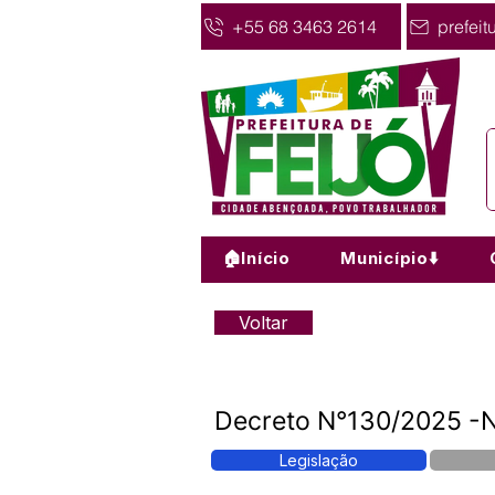
+55 68 3463 2614
prefeit
🏠Início
Município⬇️
Voltar
Decreto N°130/2025 -
Legislação