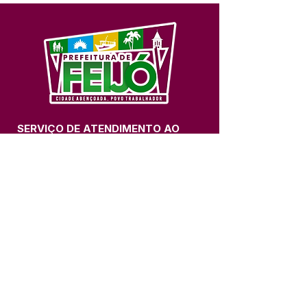
SERVIÇO DE ATENDIMENTO AO 
CIDADÃO (SIC) E OUVIDORIA
Prefeitura de Feijó - Estado do 
Acre
CNPJ 04.005.179/0001-20
💻Acesso online: 
SIC 
| 
Fale Conosco
 | 
Ouvidoria
| 
Portal de Transparência
📱Fone: +55 (68) 3463-2614 
🏢 Av. Plácido de Castro, 678, CEP 
69.960-000, Centro, Feijó, Acre, Brasil