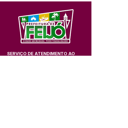
SERVIÇO DE ATENDIMENTO AO 
CIDADÃO (SIC) E OUVIDORIA
Prefeitura de Feijó - Estado do 
Acre
CNPJ 04.005.179/0001-20
💻Acesso online: 
SIC 
| 
Fale Conosco
 | 
Ouvidoria
| 
Portal de Transparência
📱Fone: +55 (68) 3463-2614 
🏢 Av. Plácido de Castro, 678, CEP 
69.960-000, Centro, Feijó, Acre, Brasil