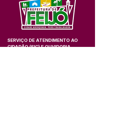
SERVIÇO DE ATENDIMENTO AO 
CIDADÃO (SIC) E OUVIDORIA
Prefeitura de Feijó - Estado do 
Acre
CNPJ 04.005.179/0001-20
💻Acesso online: 
SIC 
| 
Fale Conosco
 | 
Ouvidoria
| 
Portal de Transparência
📱Fone: +55 (68) 3463-2614 
🏢 Av. Plácido de Castro, 678, CEP 
69.960-000, Centro, Feijó, Acre, Brasil
📅 Segunda a sexta, das 7h às 14h 
- 
com intervalo de 20 minutos. 
(Fechado aos sábados, domingos e 