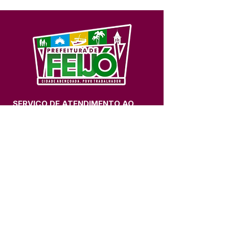
SERVIÇO DE ATENDIMENTO AO 
CIDADÃO (SIC) E OUVIDORIA
Prefeitura de Feijó - Estado do 
Acre
CNPJ 04.005.179/0001-20
💻Acesso online: 
SIC 
| 
Fale Conosco
 | 
Ouvidoria
| 
Portal de Transparência
📱Fone: +55 (68) 3463-2614 
🏢 Av. Plácido de Castro, 678, CEP 
69.960-000, Centro, Feijó, Acre, Brasil