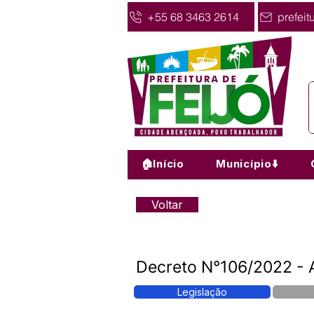
+55 68 3463 2614
prefeit
🏠Início
Município⬇️
Voltar
Decreto N°106/2022 - A
Legislação