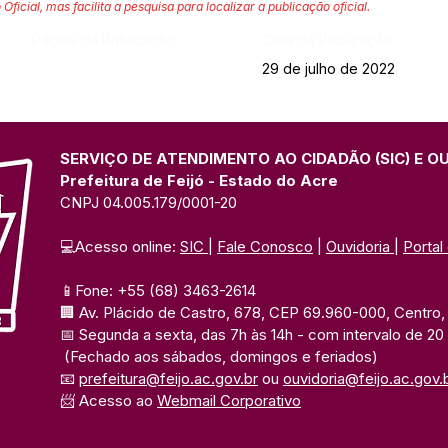
 Oficial, mas facilita a pesquisa para localizar a publicação oficial.
Página da Publicação:
Data da Publicação:
29 de julho de 2022
SERVIÇO DE ATENDIMENTO AO CIDADÃO (SIC) E O
Prefeitura de Feijó - Estado do Acre
CNPJ 04.005.179/0001-20
💻Acesso online: 
SIC 
| 
Fale Conosco
 | 
Ouvidoria
| 
Portal
📱Fone: +55 (68) 3463-2614 
🏢 Av. Plácido de Castro, 678, CEP 69.960-000, Centro, F
📅 Segunda a sexta, das 7h às 14h 
- com intervalo de 20
(Fechado aos sábados, domingos e feriados)
📧 
prefeitura@feijo.ac.gov.br
 ou 
ouvidoria@feijo.ac.gov.
📨 Acesso ao 
Webmail Corporativo