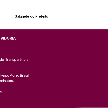
Órgão:
Gabinete do Prefeito
UVIDORIA
 de Transparência
eijó, Acre, Brasil
 minutos. 
br