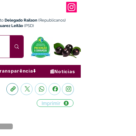
ito
Delegado Railson
(Republicanos)
Juarez Leitão
(PSD)
ransparência⬇️
📰Notícias
Imprimir