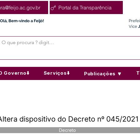
ura@feijo.ac.gov.br
Portal da Transparência
Olá, Bem-vindo a Feijó!
Prefe
Vice
O Governo⬇️
Serviços⬇️
T
Publicações 🔽
ltera dispositivo do Decreto nº 045/2021
Decreto