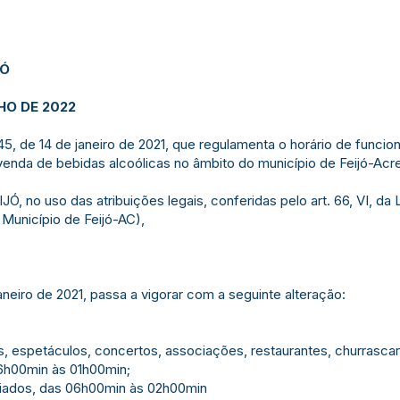
JÓ
LHO DE 2022
045, de 14 de janeiro de 2021, que regulamenta o horário de func
enda de bebidas alcoólicas no âmbito do município de Feijó-Acre
no uso das atribuições legais, conferidas pelo art. 66, VI, da Le
 Município de Feijó-AC),
janeiro de 2021, passa a vigorar com a seguinte alteração:
s, espetáculos, concertos, associações, restaurantes, churrascaria
06h00min às 01h00min;
riados, das 06h00min às 02h00min