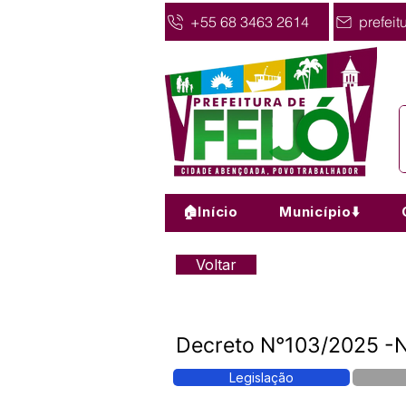
+55 68 3463 2614
prefeit
🏠Início
Município⬇️
Voltar
Decreto N°103/2025 -N
Legislação