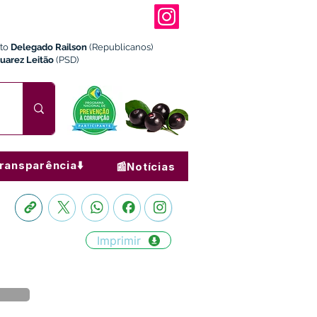
ito
Delegado Railson
(Republicanos)
Juarez Leitão
(PSD)
ransparência⬇️
📰Notícias
Imprimir