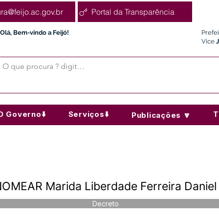
ura@feijo.ac.gov.br
Portal da Transparência
Olá, Bem-vindo a Feijó!
Prefe
Vice
O Governo⬇️
Serviços⬇️
T
Publicações 🔽
OMEAR Marida Liberdade Ferreira Daniel
Decreto