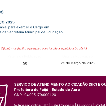
JÓ
RÇO 2025
aniel para exercer o Cargo em
a da Secretaria Municipal de Educação.
 Oficial, mas facilita a pesquisa para localizar a publicação oficial.
Página da Publicação:
Data da Publicação:
24 de março de 2025
50
SERVIÇO DE ATENDIMENTO AO CIDADÃO (SIC) E O
Prefeitura de Feijó - Estado do Acre
CNPJ 04.005.179/0001-20
💻Acesso online: 
SIC 
| 
Fale Conosco
 | 
Ouvidoria
| 
Portal