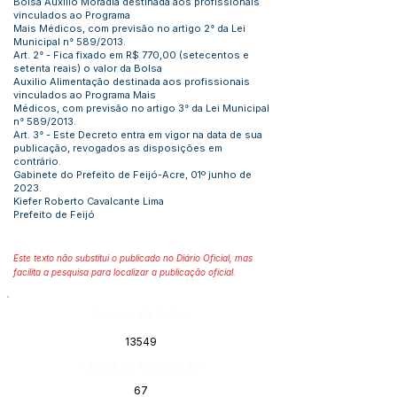
Bolsa Auxílio Moradia destinada aos profissionais
vinculados ao Programa
Mais Médicos, com previsão no artigo 2° da Lei
Municipal n° 589/2013.
Art. 2° - Fica fixado em R$ 770,00 (setecentos e
setenta reais) o valor da Bolsa
Auxilio Alimentação destinada aos profissionais
vinculados ao Programa Mais
Médicos, com previsão no artigo 3° da Lei Municipal
n° 589/2013.
Art. 3° - Este Decreto entra em vigor na data de sua
publicação, revogados as disposições em
contrário.
Gabinete do Prefeito de Feijó-Acre, 01º junho de
2023.
Kiefer Roberto Cavalcante Lima
Prefeito de Feijó
Este texto não substitui o publicado no Diário Oficial, mas
facilita a pesquisa para localizar a publicação oficial.
Número do Diário:
13549
Página da Publicação:
67