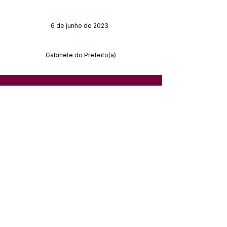
Data da Publicação:
6 de junho de 2023
Órgão:
Gabinete do Prefeito(a)
SERVIÇO DE ATENDIMENTO AO 
CIDADÃO (SIC) E OUVIDORIA
Prefeitura de Feijó - Estado do 
Acre
CNPJ 04.005.179/0001-20