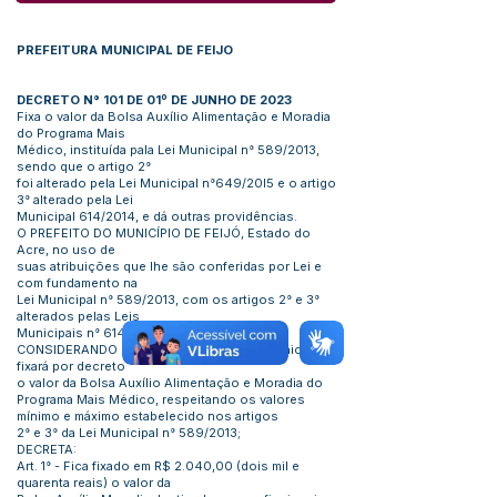
PREFEITURA MUNICIPAL DE FEIJO
DECRETO N° 101 DE 01º DE JUNHO DE 2023
Fixa o valor da Bolsa Auxílio Alimentação e Moradia
do Programa Mais
Médico, instituída pala Lei Municipal n° 589/2013,
sendo que o artigo 2°
foi alterado pela Lei Municipal n°649/20l5 e o artigo
3° alterado pela Lei
Municipal 614/2014, e dá outras providências.
O PREFEITO DO MUNICÍPIO DE FEIJÓ, Estado do
Acre, no uso de
suas atribuições que lhe são conferidas por Lei e
com fundamento na
Lei Municipal n° 589/2013, com os artigos 2° e 3°
alterados pelas Leis
Municipais n° 614/2014 e 649/2015.
CONSIDERANDO que o Poder Executivo Municipal
fixará por decreto
o valor da Bolsa Auxílio Alimentação e Moradia do
Programa Mais Médico, respeitando os valores
mínimo e máximo estabelecido nos artigos
2° e 3° da Lei Municipal n° 589/2013;
DECRETA:
Art. 1° - Fica fixado em R$ 2.040,00 (dois mil e
quarenta reais) o valor da