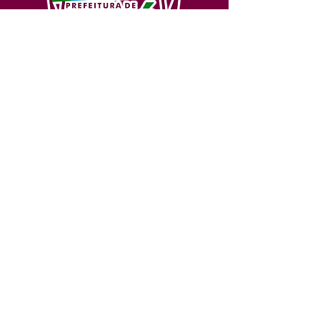
SERVIÇO DE ATENDIMENTO AO 
CIDADÃO (SIC) E OUVIDORIA
Prefeitura de Feijó - Estado do 
Acre
CNPJ 04.005.179/0001-20
💻Acesso online: 
SIC 
| 
Fale Conosco
 | 
Ouvidoria
| 
Portal de Transparência
📱Fone: +55 (68) 3463-2614 
🏢 Av. Plácido de Castro, 678, CEP 
69.960-000, Centro, Feijó, Acre, Brasil
📅 Segunda a sexta, das 7h às 14h 
- 
com intervalo de 20 minutos. 
(Fechado aos sábados, domingos e 
feriados)