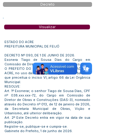
Decreto
Visualizar
ESTADO DO ACRE
PREFEITURA MUNICIPAL DE FEIJÓ
DECRETO Nº 093, DE 1 DE JUNHO DE 2026.
Exonera Tiago de Sousa Dias do Cargo em
Comissão de Diretor de Obras e Construções.
O PREFEITO DO MUNICÍPIO DE FEIJÓ, ESTADO DO
ACRE, no uso das atribuições legais e com base no
que preceitua o inciso VI, artigo 66 da Lei Orgânica
Municipal.
RESOLVE:
Art. 1º Exonerar, o senhor Tiago de Sousa Dias, CPF
nº 038.xxx.xxx-72, do Cargo em Comissão de
Diretor de Obras e Construções (DAS-3), nomeado
através do Decreto nº 013, de 12 de janeiro de 2026,
da Secretaria Municipal de Obras, Vição e
Urbanismo, até ulterior deliberação.
Art. 2º Este Decreto entra em vigor na data de sua
publicação.
Registre-se, publique-se e cumpra-se.
Gabinete do Prefeito, 1 de junho de 2026.