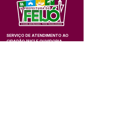
SERVIÇO DE ATENDIMENTO AO 
CIDADÃO (SIC) E OUVIDORIA
Prefeitura de Feijó - Estado do 
Acre
CNPJ 04.005.179/0001-20
💻Acesso online: 
SIC 
| 
Fale Conosco
 | 
Ouvidoria
| 
Portal de Transparência
📱Fone: +55 (68) 3463-2614 
🏢 Av. Plácido de Castro, 678, CEP 
69.960-000, Centro, Feijó, Acre, Brasil
📅 Segunda a sexta, das 7h às 14h 
- 
com intervalo de 20 minutos. 
(Fechado aos sábados, domingos e 