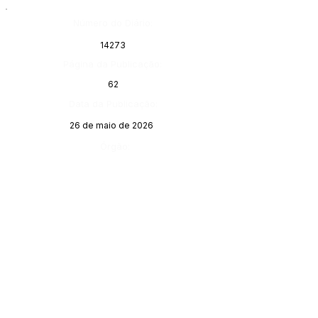
Número do Diário:
14273
Página da Publicação:
62
Data da Publicação:
26 de maio de 2026
Órgão: