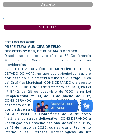
Decreto
Visualizar
ESTADO DO ACRE
PREFEITURA MUNICIPA DE FEIJÓ
DECRETO Nº 089, DE 19 DE MAIO DE 2026.
Dispõe sobre a convocação da 8ª Conferência
Municipal de Saúde de Feijó e dá outras
providências.
PREFEITO EM EXERCÍCIO DO MUNICÍPIO DE FEIJÓ,
ESTADO DO ACRE, no uso das atribuições legais e
com base no que preceitua o inciso VI, artigo 66 da
Lei Orgânica Municipal: CONSIDERANDO o disposto
na Lei nº 8.080, de 19 de setembro de 1990; na Lei
nº 8.142, de 28 de dezembro de 1990; e na Lei
Complementar nº 141, de 13 de janeiro de 2012;
CONSIDERANDO que a Lei nº 8.142, de 28 de
dezembro de 1990, dispõe sobre a participação da
comunidade na gestão do Sistema Único de Saúde
(SUS) e institui a Conferência de Saúde como
instância colegiada deliberativa; CONSIDERANDO a
Resolução do Conselho Nacional de Saúde nº 805,
de 12 de março de 2026, que aprova o Regimento
Interno e as Diretrizes Metodológicas da 18ª